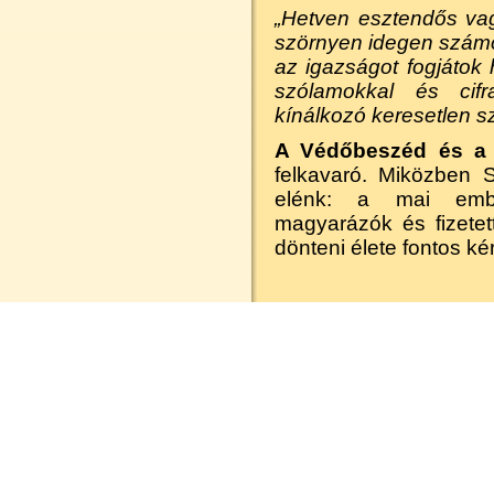
„Hetven esztendős vag
szörnyen idegen szám
az igazságot fogjátok
szólamokkal és cif
kínálkozó keresetlen 
A Védőbeszéd és a m
felkavaró. Miközben S
elénk: a mai ember
magyarázók és fizetett
dönteni élete fontos k