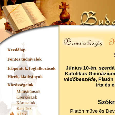
Kezdőlap
Fontos tudnivalók
Június 10
-én, szerd
Időpontok, foglalkozások
Katolikus Gimnáziu
Hírek, kiadványok
védőbeszéde
, Plató
írta és 
Közösségeink
Ministránsok
Cserkészek
Szókr
Kórusaink
Karitász
Platón műve és Deve
KÉSZ