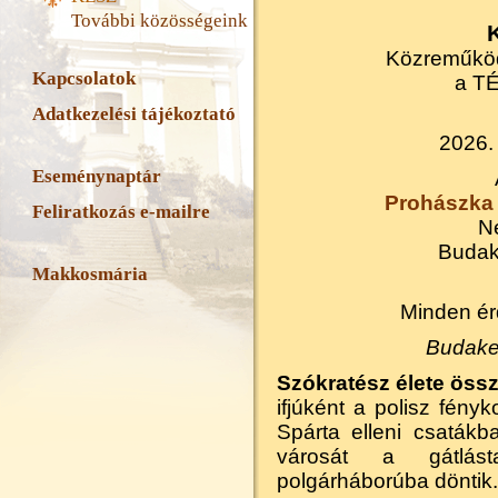
További közösségeink
K
Közreműkö
Kapcsolatok
a T
Adatkezelési tájékoztató
2026
Eseménynaptár
Prohászka 
Feliratkozás e-mailre
N
Budak
Makkosmária
Minden érd
Budakes
Szókratész élete össz
ifjúként a polisz fényko
Spárta elleni csatákba
városát a gátlás
polgárháborúba döntik.