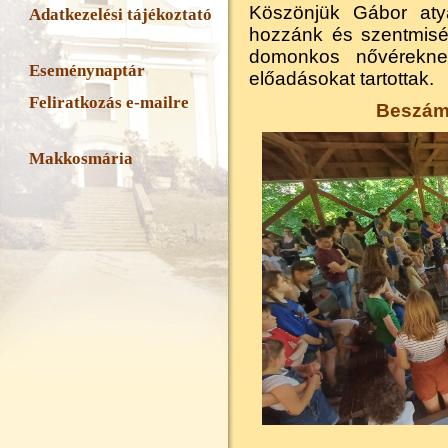
Köszönjük Gábor atyá
Adatkezelési tájékoztató
hozzánk és szentmisé
domonkos nővéreknek
Eseménynaptár
előadásokat tartottak.
Feliratkozás e-mailre
Beszámo
Makkosmária