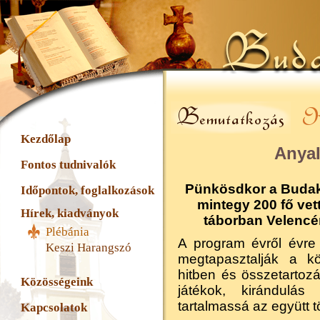
Kezdőlap
AnyaI
Fontos tudnivalók
Pünkösdkor a Budak
Időpontok, foglalkozások
mintegy 200 fő vet
Hírek, kiadványok
táborban Velencé
Plébánia
A program évről évre
Keszi Harangszó
megtapasztalják a kö
hitben és összetartoz
Közösségeink
játékok, kirándulá
tartalmassá az együtt töl
Kapcsolatok