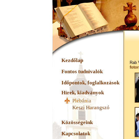
Kezdőlap
Rab V
foto
Fontos tudnivalók
Időpontok, foglalkozások
Hírek, kiadványok
Plébánia
Keszi Harangszó
Közösségeink
Kapcsolatok