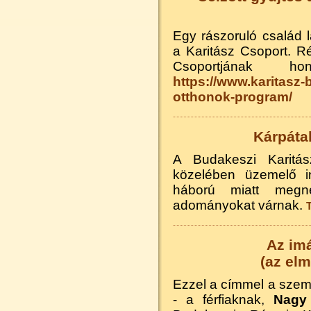
Egy rászoruló család l
a Karitász Csoport. R
Csoportjának h
https://www.karitasz-
otthonok-program/
Kárpáta
A Budakeszi Karitá
közelében üzemelő 
háború miatt megne
adományokat várnak.
T
Az im
(az elm
Ezzel a címmel a személ
- a férfiaknak,
Nagy 