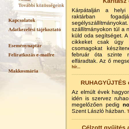
Karitász
További közösségeink
Kárpátalján a hely
raktárban foga
Kapcsolatok
segélyszállítmán
szállítmányokon túl a 
Adatkezelési tájékoztató
küld oda segítséget. A 
cikkeket csak úgy l
Eseménynaptár
csomagokat készíten
február óta szinte
Feliratkozás e-mailre
elfáradtak. Az ő megs
hír...
Makkosmária
RUHAGYŰJTÉS é
Az elmúlt évek hagyo
idén is szervez ruha
megelőzően pedig
n
Szent László házban.
T
Célzott gyűjtés