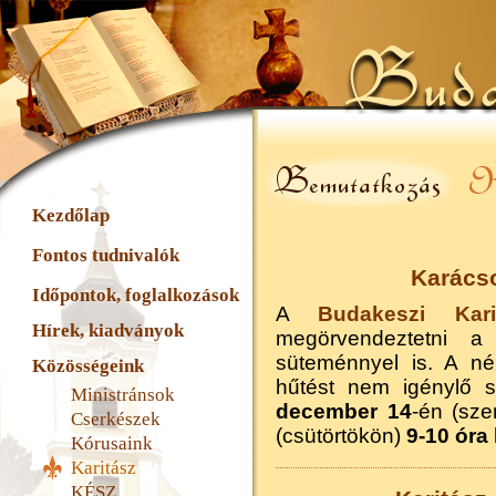
Kezdőlap
Fontos tudnivalók
Karács
Időpontok, foglalkozások
A
Budakeszi Kari
Hírek, kiadványok
megörvendeztetni a
süteménnyel is. A né
Közösségeink
hűtést nem igénylő 
Ministránsok
december 14
-én (sz
Cserkészek
(csütörtökön)
9-10 óra
Kórusaink
Karitász
KÉSZ