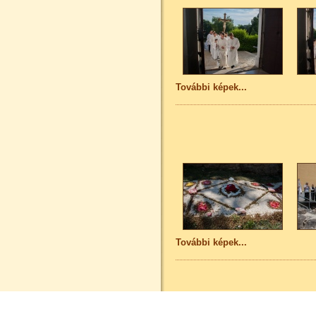
További képek...
További képek...