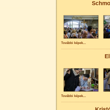
Schmot
További képek...
E
További képek...
Krist