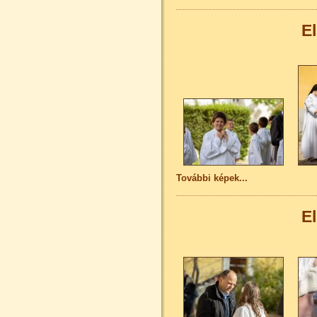
E
További képek...
E