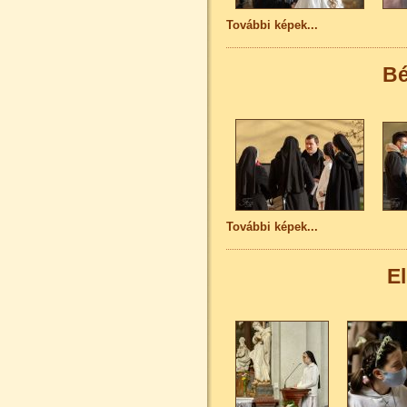
További képek...
Bé
További képek...
E