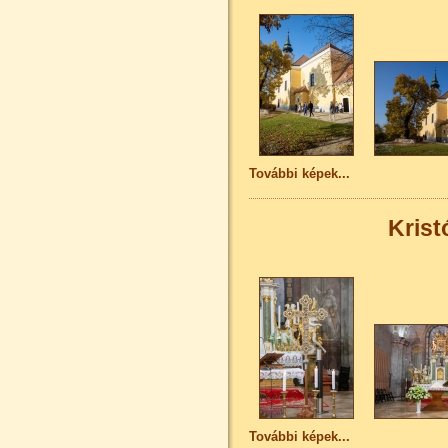
További képek...
Krist
További képek...