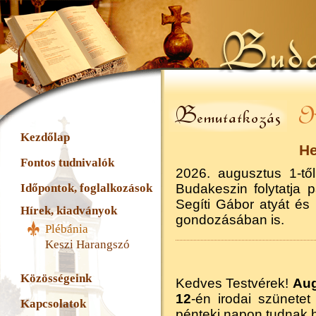
Kezdőlap
He
Fontos tudnivalók
2026. augusztus 1-tő
Időpontok, foglalkozások
Budakeszin folytatja p
Segíti Gábor atyát és 
Hírek, kiadványok
gondozásában is.
Plébánia
Keszi Harangszó
Közösségeink
Kedves Testvérek!
Aug
12
-én irodai szünete
Kapcsolatok
pénteki napon tudnak hi